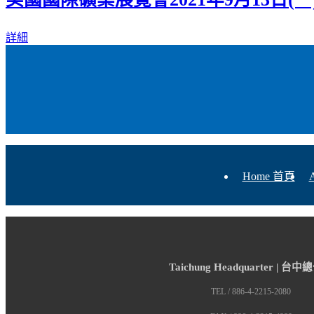
詳細
Home 首頁
Taichung Headquarter | 台
TEL / 886-4-2215-2080