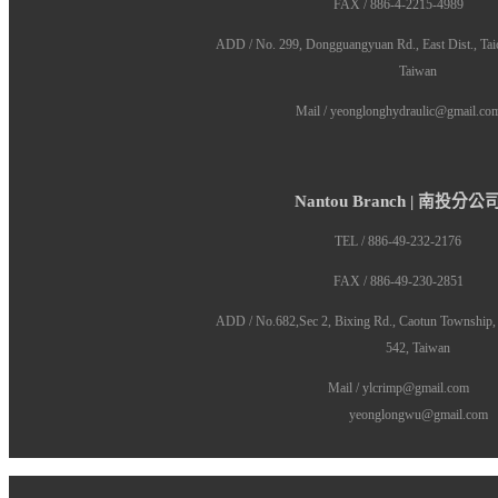
FAX / 886-4-2215-4989
ADD / No. 299, Dongguangyuan Rd., East Dist., Tai
Taiwan
Mail / yeonglonghydraulic@gmail.co
Nantou Branch | 南投分公
TEL / 886-49-232-2176
FAX / 886-49-230-2851
ADD / No.682,Sec 2, Bixing Rd., Caotun Township,
542, Taiwan
Mail / ylcrimp@gmail.com
yeonglongwu@gmail.com