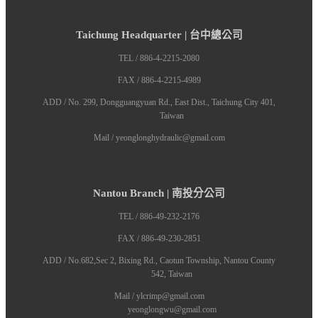
Taichung Headquarter | 台中總公司
TEL / 886-4-2215-2080
FAX / 886-4-2215-4989
ADD / No. 299, Dongguangyuan Rd., East Dist., Taichung City 401,
Taiwan
Mail / yeonglonghydraulic@gmail.com
Nantou Branch | 南投分公司
TEL / 886-49-232-2176
FAX / 886-49-230-2851
ADD / No.682,Sec 2, Bixing Rd., Caotun Township, Nantou County
542, Taiwan
Mail / ylcrimp@gmail.com
yeonglongwu@gmail.com