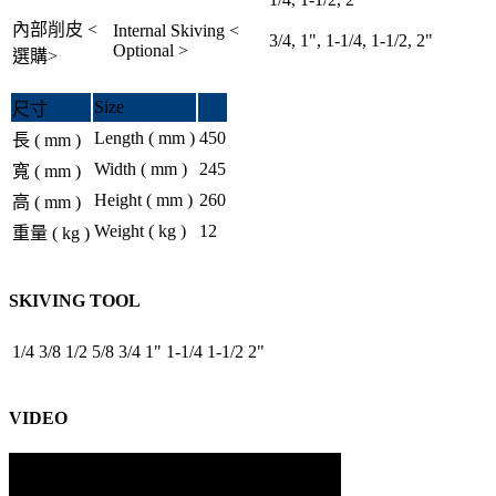
內部削皮 <
Internal Skiving <
3/4, 1", 1-1/4, 1-1/2, 2"
Optional >
選購>
Size
尺寸
Length ( mm )
450
長 ( mm )
Width ( mm )
245
寬 ( mm )
Height ( mm )
260
高 ( mm )
Weight ( kg )
12
重量 ( kg )
SKIVING TOOL
1/4
3/8
1/2
5/8
3/4
1"
1-1/4
1-1/2
2"
VIDEO