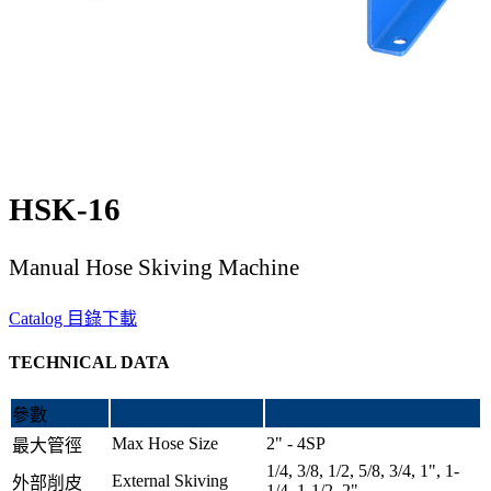
HSK-16
Manual Hose Skiving Machine
Catalog 目錄下載
TECHNICAL DATA
參數
Max Hose Size
2" - 4SP
最大管徑
1/4, 3/8, 1/2, 5/8, 3/4, 1", 1-
External Skiving
外部削皮
1/4, 1-1/2, 2"