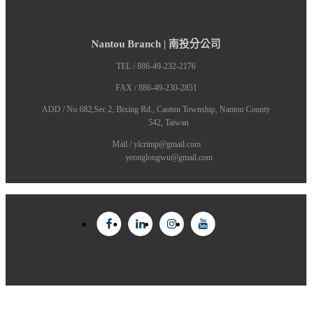
Nantou Branch | 南投分公司
TEL / 886-49-232-2176
FAX / 886-49-230-2851
ADD / No.682,Sec 2, Bixing Rd., Caotun Township, Nantou County
542, Taiwan
Mail / ylcrimp@gmail.com
yeonglongwu@gmail.com