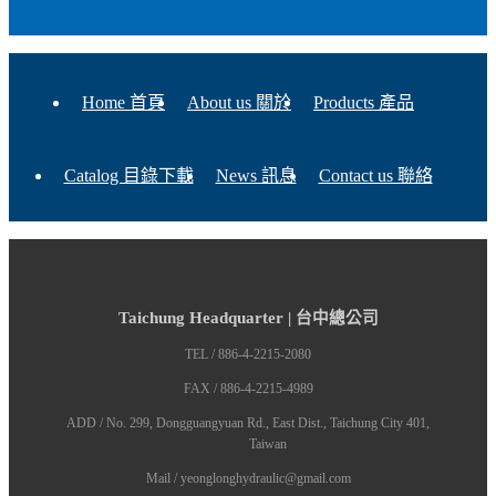
Home 首頁
About us 關於
Products 產品
Catalog 目錄下載
News 訊息
Contact us 聯絡
Taichung Headquarter | 台中總公司
TEL / 886-4-2215-2080
FAX / 886-4-2215-4989
ADD / No. 299, Dongguangyuan Rd., East Dist., Taichung City 401,
Taiwan
Mail / yeonglonghydraulic@gmail.com