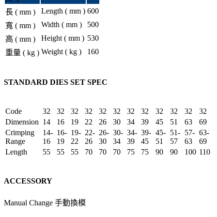
Length ( mm )
600
長 ( mm )
Width ( mm )
500
寬 ( mm )
Height ( mm )
530
高 ( mm )
Weight ( kg )
160
重量 ( kg )
STANDARD DIES SET SPEC
Code
32
32
32
32
32
32
32
32
32
32
32
32
Dimension
14
16
19
22
26
30
34
39
45
51
63
69
Crimping
14-
16-
19-
22-
26-
30-
34-
39-
45-
51-
57-
63-
Range
16
19
22
26
30
34
39
45
51
57
63
69
Length
55
55
55
70
70
70
75
75
90
90
100
110
ACCESSORY
Manual Change 手動換模