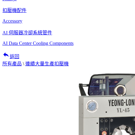
扣壓機配件
Accessory
AI 伺服器冷卻系統管件
AI Data Center Cooling Components
reply
返回
所有產品
\
連續大量生產扣壓機