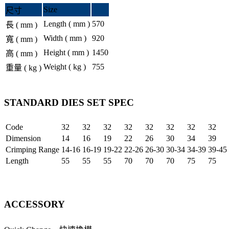
Size
尺寸
Length ( mm )
570
長 ( mm )
Width ( mm )
920
寬 ( mm )
Height ( mm )
1450
高 ( mm )
Weight ( kg )
755
重量 ( kg )
STANDARD DIES SET SPEC
Code
32
32
32
32
32
32
32
32
Dimension
14
16
19
22
26
30
34
39
Crimping Range
14-16
16-19
19-22
22-26
26-30
30-34
34-39
39-45
Length
55
55
55
70
70
70
75
75
ACCESSORY