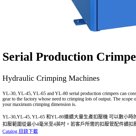
Serial Production Crimp
Hydraulic Crimping Machines
YL-30, YL-45, YL-65 and YL-80 serial production crimpers can consecu
gear to the factory whose need to crimping lots of output. The scope
your maximum crimping dimension is.
YL-30,YL-45, YL-65 和YL-80連續大量生產
扣壓範圍從最小4毫米至4英吋。若客戶所需的扣壓管配件續扣
Catalog 目錄下載