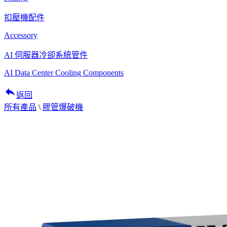
扣壓機配件
Accessory
AI 伺服器冷卻系統管件
AI Data Center Cooling Components
reply
返回
所有產品
\
膠管爆破機