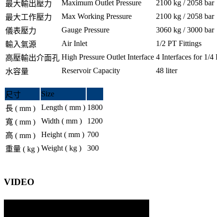
Maximum Outlet Pressure
2100 kg / 2058 bar
最大輸出壓力
Max Working Pressure
2100 kg / 2058 bar
最大工作壓力
Gauge Pressure
3060 kg / 3000 bar
儀表壓力
Air Inlet
1/2 PT Fittings
輸入氣源
High Pressure Outlet Interface
4 Interfaces for 1/4 
高壓輸出介面孔
Reservoir Capacity
48 liter
水容量
Size
尺寸
Length ( mm )
1800
長 ( mm )
Width ( mm )
1200
寬 ( mm )
Height ( mm )
700
高 ( mm )
Weight ( kg )
300
重量 ( kg )
VIDEO