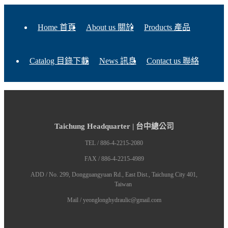
Home 首頁
About us 關於
Products 產品
Catalog 目錄下載
News 訊息
Contact us 聯絡
Taichung Headquarter | 台中總公司
TEL / 886-4-2215-2080
FAX / 886-4-2215-4989
ADD / No. 299, Dongguangyuan Rd., East Dist., Taichung City 401,
Taiwan
Mail / yeonglonghydraulic@gmail.com