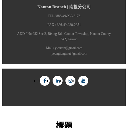
Nantou Branch | 南投分公司
TEL / 886-49-232-2176
FAX / 886-49-230-2851
ADD / No.682,Sec 2, Bixing Rd., Caotun Township, Nantou County
542, Taiwan
Mail / ylcrimp@gmail.com
yeonglongwu@gmail.com
標題