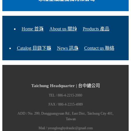
Home 首頁
About us 關於
Products 產品
Catalog 目錄下載
News 訊息
Contact us 聯絡
Taichung Headquarter | 台中總公司
TEL / 886-4-2215-2080
FAX / 886-4-2215-4989
ADD / No. 299, Dongguangyuan Rd., East Dist., Taichung City 401,
Taiwan
Mail / yeonglonghydraulic@gmail.com