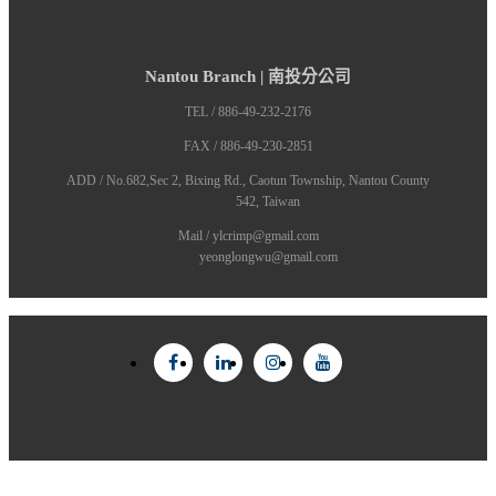
Nantou Branch | 南投分公司
TEL / 886-49-232-2176
FAX / 886-49-230-2851
ADD / No.682,Sec 2, Bixing Rd., Caotun Township, Nantou County
542, Taiwan
Mail / ylcrimp@gmail.com
yeonglongwu@gmail.com