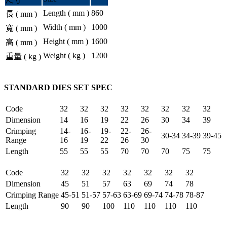
Length ( mm )
860
長 ( mm )
Width ( mm )
1000
寬 ( mm )
Height ( mm )
1600
高 ( mm )
Weight ( kg )
1200
重量 ( kg )
STANDARD DIES SET SPEC
Code
32
32
32
32
32
32
32
32
Dimension
14
16
19
22
26
30
34
39
Crimping
14-
16-
19-
22-
26-
30-34
34-39
39-45
Range
16
19
22
26
30
Length
55
55
55
70
70
70
75
75
Code
32
32
32
32
32
32
32
Dimension
45
51
57
63
69
74
78
Crimping Range
45-51
51-57
57-63
63-69
69-74
74-78
78-87
Length
90
90
100
110
110
110
110