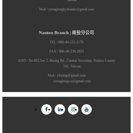
Taiwan
Mail / yeonglonghydraulic@gmail.com
Nantou Branch | 南投分公司
TEL / 886-49-232-2176
FAX / 886-49-230-2851
ADD / No.682,Sec 2, Bixing Rd., Caotun Township, Nantou County
542, Taiwan
Mail / ylcrimp@gmail.com
yeonglongwu@gmail.com