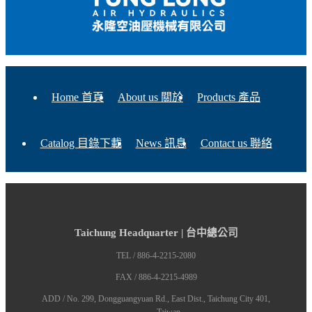
Home 首頁
About us 關於
Products 產品
Catalog 目錄下載
News 訊息
Contact us 聯絡
Taichung Headquarter | 台中總公司
TEL / 886-4-2215-2080
FAX / 886-4-2215-4989
ADD / No. 299, Dongguangyuan Rd., East Dist., Taichung City 401,